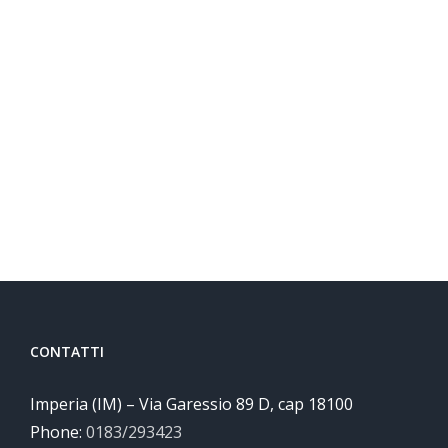
CONTATTI
Imperia (IM) – Via Garessio 89 D, cap 18100
Phone:
0183/293423